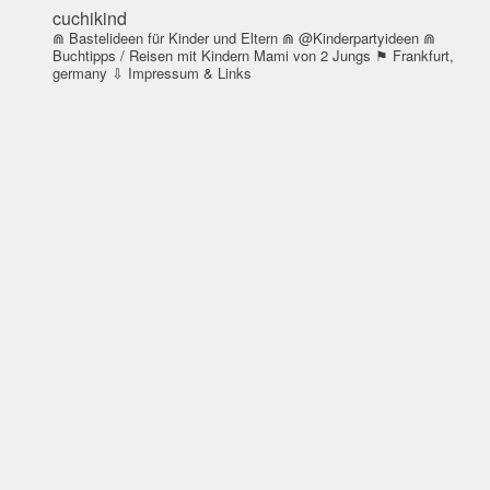
cuchikind
⋒ Bastelideen für Kinder und Eltern
⋒ @Kinderpartyideen
⋒
Buchtipps / Reisen mit Kindern
Mami von 2 Jungs
⚑ Frankfurt,
germany
⇩ Impressum & Links