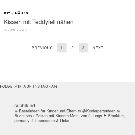
DIY
/
NÄHEN
Kissen mit Teddyfell nähen
4. APRIL 2017
PREVIOUS
1
2
3
NEXT
FOLGE MIR AUF INSTAGRAM
cuchikind
⋒ Bastelideen für Kinder und Eltern
⋒ @Kinderpartyideen
⋒
Buchtipps / Reisen mit Kindern
Mami von 2 Jungs
⚑ Frankfurt,
germany
⇩ Impressum & Links