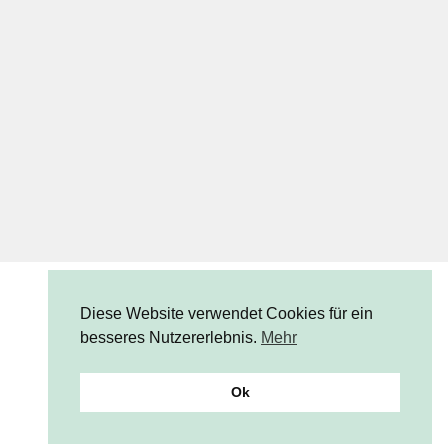
Diese Website verwendet Cookies für ein
besseres Nutzererlebnis.
Mehr
© CUCHIKIND 2023
IMPRESSUM
DATENSCHUTZ
KONTAKT
Ok