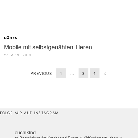
NÄHEN
Mobile mit selbstgenähten Tieren
25. APRIL 2013
PREVIOUS
1
…
3
4
5
FOLGE MIR AUF INSTAGRAM
cuchikind
⋒ Bastelideen für Kinder und Eltern
⋒ @Kinderpartyideen
⋒