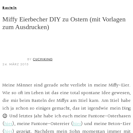
Basteln
Miffy Eierbecher DIY zu Ostern (mit Vorlagen
zum Ausdrucken)
BY
CUCHIKIND
24. MÄRZ 2015
Meine Männer sind gerade sehr verliebt in meine Miffy-Eier.
Wie so oft im Leben ist das eine total spontane Idee gewesen,
die mir beim Basteln der Miffys am Stiel kam. Am Stiel habe
ich ja schon so einiges gemacht, das ist irgendwie mein Ding
😉 Und letztes Jahr habe ich euch meine Pantone-Osterhasen
(
hier
), meine Pantone-Ostereier (
hier
) und meine Beton-Eier
(
hier
) gezeigt. Nachdem mein Sohn momentan immer mit