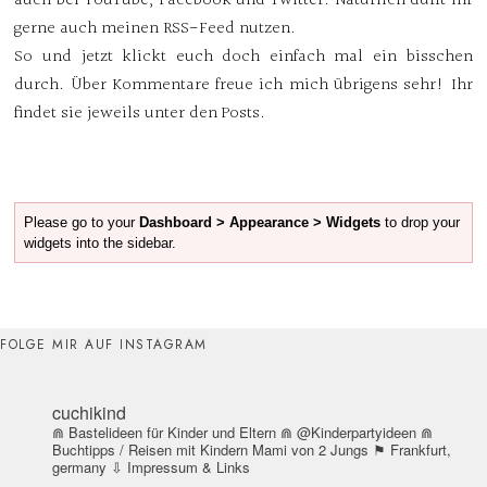
auch bei YouTube, Facebook und Twitter. Natürlich dürft ihr
gerne auch meinen RSS-Feed nutzen.
So und jetzt klickt euch doch einfach mal ein bisschen
durch. Über Kommentare freue ich mich übrigens sehr! Ihr
findet sie jeweils unter den Posts.
Please go to your
Dashboard > Appearance > Widgets
to drop your
widgets into the sidebar.
FOLGE MIR AUF INSTAGRAM
cuchikind
⋒ Bastelideen für Kinder und Eltern
⋒ @Kinderpartyideen
⋒
Buchtipps / Reisen mit Kindern
Mami von 2 Jungs
⚑ Frankfurt,
germany
⇩ Impressum & Links