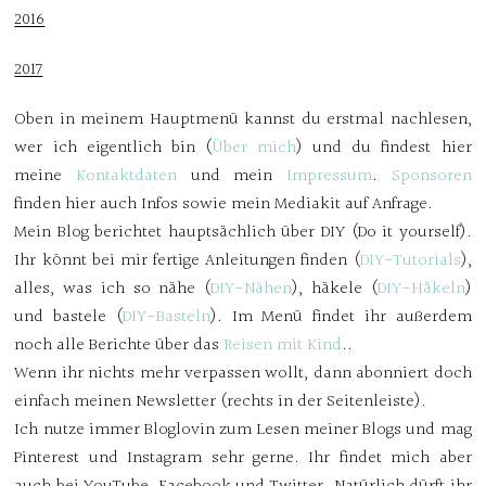
2016
2017
Oben in meinem Hauptmenü kannst du erstmal nachlesen,
wer ich eigentlich bin (
Über mich
) und du findest hier
meine
Kontaktdaten
und mein
Impressum
.
Sponsoren
finden hier auch Infos sowie mein Mediakit auf Anfrage.
Mein Blog berichtet hauptsächlich über DIY (Do it yourself).
Ihr könnt bei mir fertige Anleitungen finden (
DIY-Tutorials
),
alles, was ich so nähe (
DIY-Nähen
), häkele (
DIY-Häkeln
)
und bastele (
DIY-Basteln
). Im Menü findet ihr außerdem
noch alle Berichte über das
Reisen mit Kind
..
Wenn ihr nichts mehr verpassen wollt, dann abonniert doch
einfach meinen Newsletter (rechts in der Seitenleiste).
Ich nutze immer Bloglovin zum Lesen meiner Blogs und mag
Pinterest und Instagram sehr gerne. Ihr findet mich aber