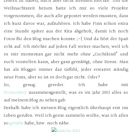
Lesern zu haben, mich aber nicht stressen möchte. Um die
Weihnachtszeit herum hatte ich mir so viele Projekte
vorgenommen, die auch alle gepostet werden mussten, dass
ich kurz davor war, aufzuhören. Ich habe Finn schon extra
eine Stunde später aus der Kita abgeholt, damit ich noch
Fotos für den Blog machen konnte ;-( Und da hört der Spaß
echt auf. Ich möchte auf jeden Fall weiter machen, weil ich
es mir momentan gar nicht mehr ohne „Cuchikind“ und
euch vorstellen kann, aber ganz gemäßigt, ohne Stress. Man
hat als Blogger immer das Gefühl, jeder erwartet ständig
neue Posts, aber so ist es doch gar nicht. Oder?
So, genug geredet. Ich habe mit
Picmonkey
zusammengestellt, was es im Jahr 2013 alles so
auf meinem Blog zu sehen gab:
Deshalb habe ich meinen Blog eigentlich überhaupt erst ins
Leben gerufen. Weil ich gerne sammeln wollte, was ich alles
so
genäht
habe, bzw. noch nähe.