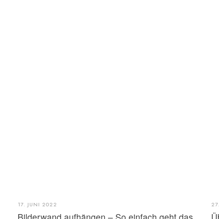
17. JUNI 2022
27
Bilderwand aufhängen – So einfach geht das
Ü