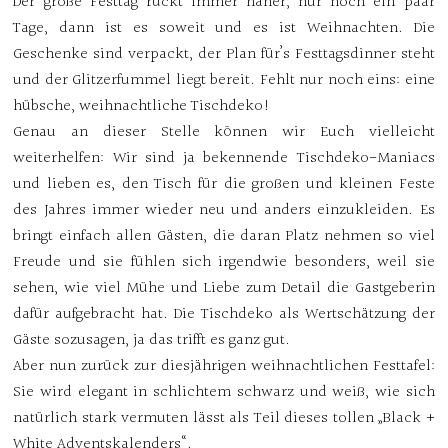
Der große Festtag rückt immer näher, nur noch ein paar
Tage, dann ist es soweit und es ist Weihnachten. Die
Geschenke sind verpackt, der Plan für’s Festtagsdinner steht
und der Glitzerfummel liegt bereit. Fehlt nur noch eins: eine
hübsche, weihnachtliche Tischdeko!
Genau an dieser Stelle können wir Euch vielleicht
weiterhelfen: Wir sind ja bekennende Tischdeko-Maniacs
und lieben es, den Tisch für die großen und kleinen Feste
des Jahres immer wieder neu und anders einzukleiden. Es
bringt einfach allen Gästen, die daran Platz nehmen so viel
Freude und sie fühlen sich irgendwie besonders, weil sie
sehen, wie viel Mühe und Liebe zum Detail die Gastgeberin
dafür aufgebracht hat. Die Tischdeko als Wertschätzung der
Gäste sozusagen, ja das trifft es ganz gut.
Aber nun zurück zur diesjährigen weihnachtlichen Festtafel:
Sie wird elegant in schlichtem schwarz und weiß, wie sich
natürlich stark vermuten lässt als Teil dieses tollen „Black +
White Adventskalenders“.