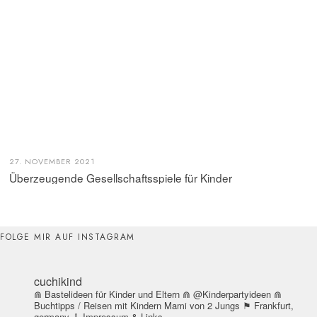
27. NOVEMBER 2021
Überzeugende Gesellschaftsspiele für Kinder
FOLGE MIR AUF INSTAGRAM
cuchikind
⋒ Bastelideen für Kinder und Eltern
⋒ @Kinderpartyideen
⋒
Buchtipps / Reisen mit Kindern
Mami von 2 Jungs
⚑ Frankfurt,
germany
⇩ Impressum & Links