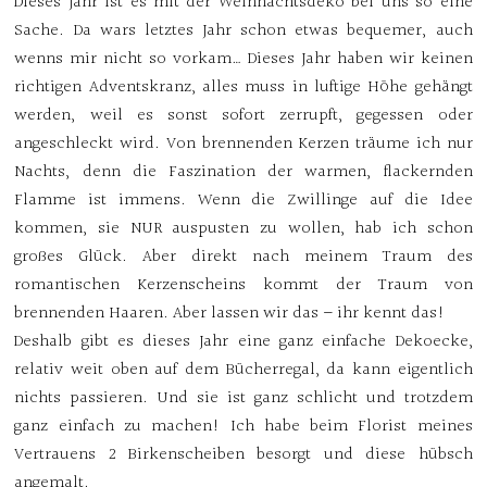
Dieses Jahr ist es mit der Weihnachtsdeko bei uns so eine
Sache. Da wars letztes Jahr schon etwas bequemer, auch
wenns mir nicht so vorkam… Dieses Jahr haben wir keinen
richtigen Adventskranz, alles muss in luftige Höhe gehängt
werden, weil es sonst sofort zerrupft, gegessen oder
angeschleckt wird. Von brennenden Kerzen träume ich nur
Nachts, denn die Faszination der warmen, flackernden
Flamme ist immens. Wenn die Zwillinge auf die Idee
kommen, sie NUR auspusten zu wollen, hab ich schon
großes Glück. Aber direkt nach meinem Traum des
romantischen Kerzenscheins kommt der Traum von
brennenden Haaren. Aber lassen wir das – ihr kennt das!
Deshalb gibt es dieses Jahr eine ganz einfache Dekoecke,
relativ weit oben auf dem Bücherregal, da kann eigentlich
nichts passieren. Und sie ist ganz schlicht und trotzdem
ganz einfach zu machen! Ich habe beim Florist meines
Vertrauens 2 Birkenscheiben besorgt und diese hübsch
angemalt.