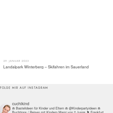
29. JANUAR 2023
Landalpark Winterberg – Skifahren im Sauerland
FOLGE MIR AUF INSTAGRAM
cuchikind
⋒ Bastelideen für Kinder und Eltern
⋒ @Kinderpartyideen
⋒
Buchtipps / Reisen mit Kindern
Mami von 2 Jungs
⚑ Frankfurt,