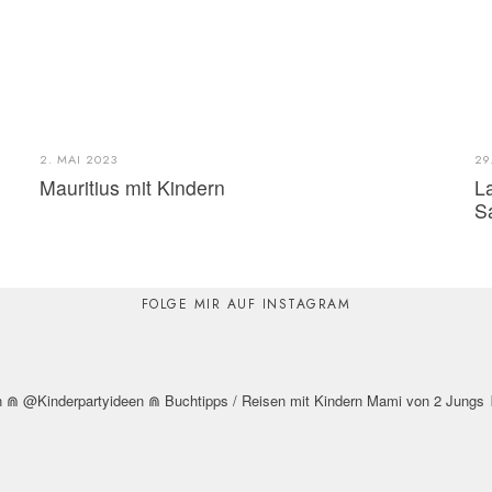
2. MAI 2023
29
Mauritius mit Kindern
L
S
FOLGE MIR AUF INSTAGRAM
n
⋒ @Kinderpartyideen
⋒ Buchtipps / Reisen mit Kindern
Mami von 2 Jungs
⚑