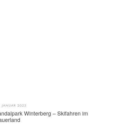
. JANUAR 2023
andalpark Winterberg – Skifahren im
auerland